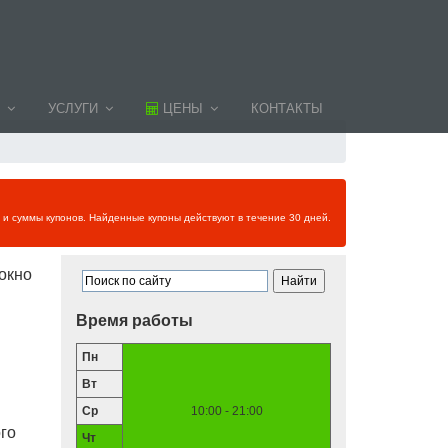
УСЛУГИ
ЦЕНЫ
КОНТАКТЫ
и и суммы купонов. Найденные купоны действуют в течение 30 дней.
окно
Время работы
Пн
Вт
Ср
10:00 - 21:00
ого
Чт