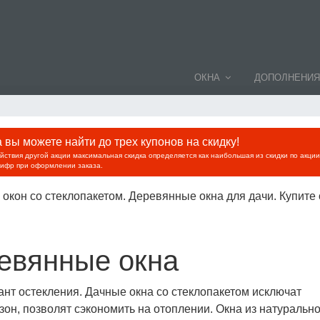
ОКНА
ДОПОЛНЕНИЯ
вы можете найти до трех купонов на скидку!
ействия другой акции максимальная скидка определяется как наибольшая из скидки по акци
цифр при оформлении заказа.
окон со стеклопакетом. Деревянные окна для дачи. Купите 
евянные окна
ант остекления. Дачные окна со стеклопакетом исключат
зон, позволят сэкономить на отоплении. Окна из натуральн