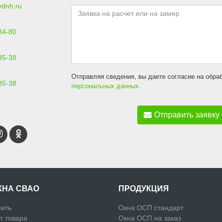
vdnh.ru
34-80
85-38
Отправляя сведения, вы даете согласие на обра
85-38
персональных данных
.
Отправить заявку
КНА СВАО
ПРОДУКЦИЯ
пить
Окна ОСП стандарт
т товара
Окна ОСП на заказ