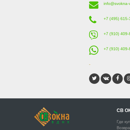
info@svokna-
+7 (495) 615-
+7 (910) 409-
+7 (910) 409-
СВ О
Где ку
Возвра