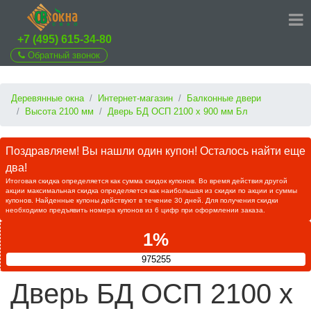
+7 (495) 615-34-80
Обратный звонок
Деревянные окна
Интернет-магазин
Балконные двери
Высота 2100 мм
Дверь БД ОСП 2100 х 900 мм Бл
Поздравляем! Вы нашли один купон! Осталось найти еще
два!
Итоговая скидка определяется как сумма скидок купонов. Во время действия другой
акции максимальная скидка определяется как наибольшая из скидки по акции и суммы
купонов. Найденные купоны действуют в течение 30 дней. Для получения скидки
необходимо предъявить номера купонов из 6 цифр при оформлении заказа.
1%
975255
Дверь БД ОСП 2100 х