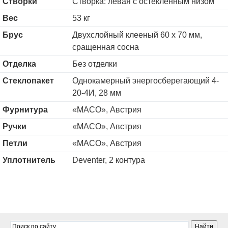
Створки
Створка: левая с остекленным низом
Вес
53 кг
Брус
Двухслойный клееный 60 х 70 мм,
сращенная сосна
Отделка
Без отделки
Стеклопакет
Однокамерный энергосберегающий 4-
20-4И, 28 мм
Фурнитура
«MACO», Австрия
Ручки
«MACO», Австрия
Петли
«MACO», Австрия
Уплотнитель
Deventer, 2 контура