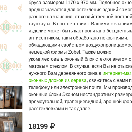
бруса размером 1170 х 970 мм. Подобное окно
предназначается для остекления зданий само
разного назначения, от хозяйственной построй
таунхауза. В соответствии с Вашими желания
изделие может быть как пропитано бесцветны
антисептиком, так и обработано покрытиями,
обладающими свойством воздухопроницаемос
немецкой фирмы Zobel. Также можно
укомплектовать оконный блок стеклопакетом с
матовым стеклом. В случае, если Вы не отыск
нужного Вам деревянного окна в
интернет-маг
оконных длоков из дерева
, свяжитесь с нами п
телефону или электронной почте. Мы произво
оконные блоки Эконом нестандартных размер
прямоугольной, трапециевидной, арочной фо
расстекловками и так далее.
18199