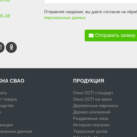
85-38
Отправляя сведения, вы даете согласие на обра
85-38
персональных данных
.
Отправить заявку
КНА СВАО
ПРОДУКЦИЯ
пить
Окна ОСП стандарт
т товара
Окна ОСП на заказ
одство
Деревянные евроокна
ы
Дерево-алюминий
Раздвижные окна
мация
Интернет-магазин
нальные данные
Террасная доска