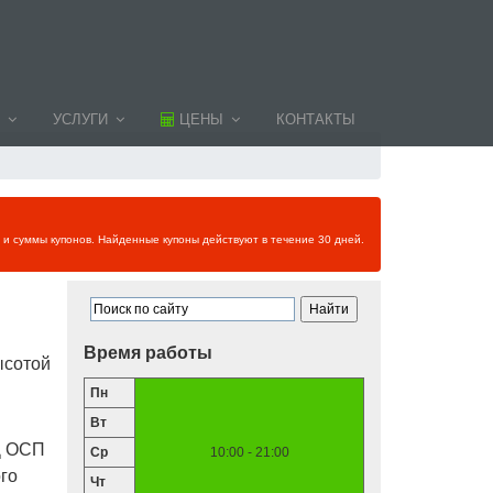
УСЛУГИ
ЦЕНЫ
КОНТАКТЫ
и и суммы купонов. Найденные купоны действуют в течение 30 дней.
Время работы
ысотой
Пн
Вт
Д ОСП
Ср
10:00 - 21:00
го
Чт