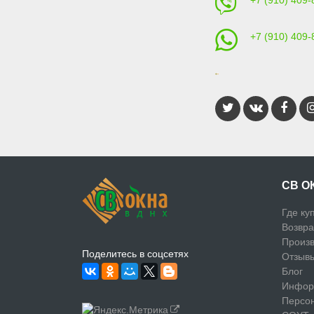
+7 (910) 409-
+7 (910) 409-
СВ О
Где ку
Возвра
Произв
Поделитесь в соцсетях
Отзыв
Блог
Инфор
Персо