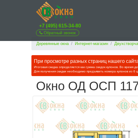
+7 (495) 615-34-80
Обратный звонок
Деревянные окна
Интернет-магазин
Двухстворча
При просмотре разных страниц нашего сайта 
Итоговая скидка определяется как сумма скидок купонов. Во время д
Для получения скидки необходимо предъявить номера купонов из 6 
Окно ОД ОСП 117