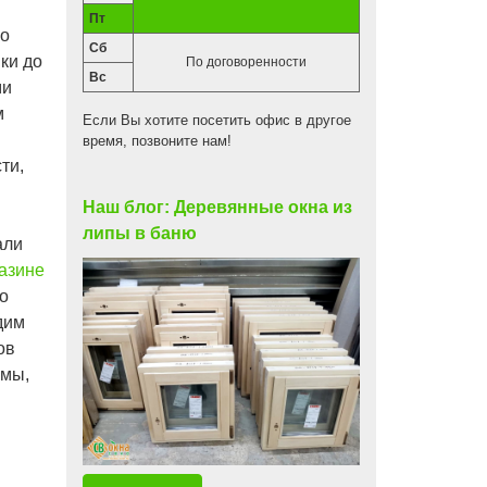
Пт
го
Сб
ки до
По договоренности
Вс
ми
м
Если Вы хотите посетить офис в другое
время, позвоните нам!
ти,
Наш блог: Деревянные окна из
липы в баню
али
азине
о
дим
ов
рмы,