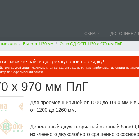
ОКНА
ДОПОЛНЕНИЯ
тые окна
Высота 1170 мм
Окно ОД ОСП 1170 х 970 мм ПлГ
вы можете найти до трех купонов на скидку!
ействия другой акции максимальная скидка определяется как наибольшая из скидки по акци
цифр при оформлении заказа.
0 х 970 мм ПлГ
Для проемов шириной от 1000 до 1060 мм и в
от 1200 до 1260 мм.
Деревянный двухстворчатый оконный блок О
из клееного двухслойного сращенного сосново