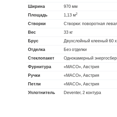
Ширина
970 мм
2
Площадь
1,13 м
Створки
Створки: поворотная левая
Вес
33 кг
Брус
Двухслойный клееный 60 х
Отделка
Без отделки
Стеклопакет
Однокамерный энергосбер
Фурнитура
«MACO», Австрия
Ручки
«MACO», Австрия
Петли
«MACO», Австрия
Уплотнитель
Deventer, 2 контура