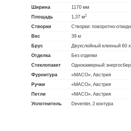
Ширина
1170 мм
2
Площадь
1,37 м
Створки
Створки: поворотно-откидн
Вес
39 кг
Брус
Двухслойный клееный 60 х
Отделка
Без отделки
Стеклопакет
Однокамерный энергосбер
Фурнитура
«MACO», Австрия
Ручки
«MACO», Австрия
Петли
«MACO», Австрия
Уплотнитель
Deventer, 2 контура