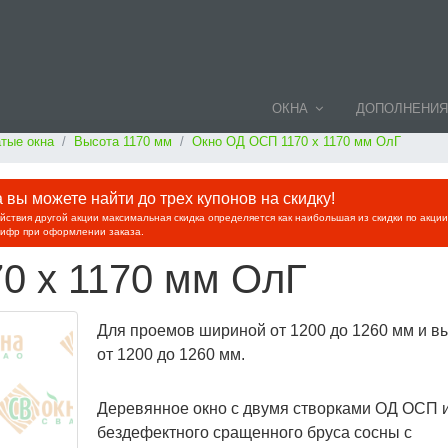
ОКНА
ДОПОЛНЕНИЯ
тые окна
Высота 1170 мм
Окно ОД ОСП 1170 х 1170 мм ОлГ
вы можете найти до трех купонов на скидку!
ействия другой акции максимальная скидка определяется как наибольшая из скидки по акци
цифр при оформлении заказа.
0 х 1170 мм ОлГ
Для проемов шириной от 1200 до 1260 мм и в
от 1200 до 1260 мм.
Деревянное окно с двумя створками ОД ОСП 
бездефектного сращенного бруса сосны с