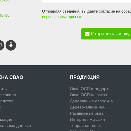
85-38
Отправляя сведения, вы даете согласие на обра
85-38
персональных данных
.
Отправить заявку
КНА СВАО
ПРОДУКЦИЯ
пить
Окна ОСП стандарт
т товара
Окна ОСП на заказ
одство
Деревянные евроокна
ы
Дерево-алюминий
Раздвижные окна
мация
Интернет-магазин
нальные данные
Террасная доска