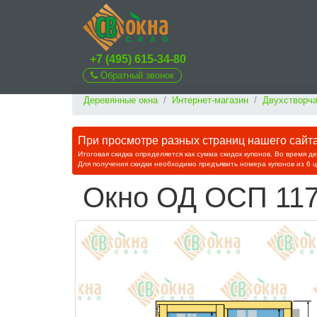
+7 (495) 615-34-80
Обратный звонок
Деревянные окна
Интернет-магазин
Двухстворча
При просмотре разных страниц нашего сайта 
Итоговая скидка определяется как сумма скидок купонов. Во время д
Для получения скидки необходимо предъявить номера купонов из 6 
Окно ОД ОСП 117