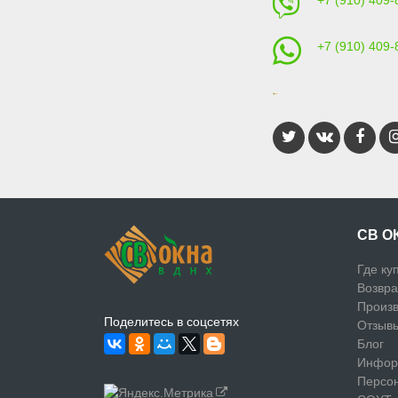
+7 (910) 409-
+7 (910) 409-
СВ О
Где ку
Возвра
Произв
Поделитесь в соцсетях
Отзыв
Блог
Инфор
Персо