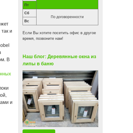
Пт
Сб
По договоренности
Вс
ожет
 так и
Если Вы хотите посетить офис в другое
время, позвоните нам!
obel
в
Наш блог: Деревянные окна из
ом. В
липы в баню
янных
локи
ой,
ами и