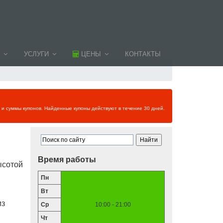
УСЛУГИ
ЦЕНЫ
КОНТАКТЫ
и и суммы купонов. Найденные купоны действуют в течение 30 дней.
Время работы
ысотой
Пн
Вт
из
Ср
10:00 - 21:00
Чт