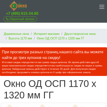
+7 (495) 615-34-80
Обратный звонок
Деревянные окна
Интернет-магазин
Двухстворчатые окна
Высота 1170 мм
Окно ОД ОСП 1170 х 1320 мм ГГ
При просмотре разных страниц нашего сайта вы можете
найти до трех купонов на скидку!
Итоговая скидка определяется как сумма скидок купонов. Во время действия другой
акции максимальная скидка определяется как наибольшая из скидки по акции и суммы
купонов. Найденные купоны действуют в течение 30 дней. Для получения скидки
необходимо предъявить номера купонов из 6 цифр при оформлении заказа.
Окно ОД ОСП 1170 х
1320 мм ГГ