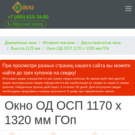
+7 (495) 615-34-80
Обратный звонок
Деревянные окна
Интернет-магазин
Двухстворчатые окна
Высота 1170 мм
Окно ОД ОСП 1170 х 1320 мм ГОп
При просмотре разных страниц нашего сайта вы можете
найти до трех купонов на скидку!
Итоговая скидка определяется как сумма скидок купонов. Во время действия другой
акции максимальная скидка определяется как наибольшая из скидки по акции и суммы
купонов. Найденные купоны действуют в течение 30 дней. Для получения скидки
необходимо предъявить номера купонов из 6 цифр при оформлении заказа.
Окно ОД ОСП 1170 х
1320 мм ГОп