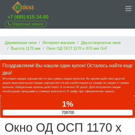
+7 (495) 615-34-80
Обратный звонок
Деревянные окна
Интернет-магазин
Двухстворчатые окна
Высота 1170 мм
Окно ОД ОСП 1170 х 870 мм ОлГ
Поздравляем! Вы нашли один купон! Осталось найти еще
два!
Итоговая скидка определяется как сумма скидок купонов. Во время действия другой
акции максимальная скидка определяется как наибольшая из скидки по акции и суммы
купонов. Найденные купоны действуют в течение 30 дней. Для получения скидки
необходимо предъявить номера купонов из 6 цифр при оформлении заказа.
1%
708700
Окно ОД ОСП 1170 х