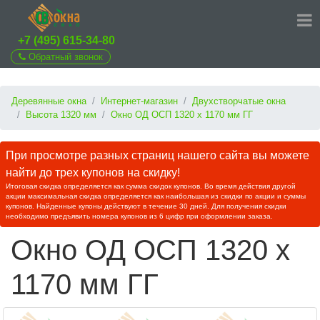
+7 (495) 615-34-80
Обратный звонок
Деревянные окна
Интернет-магазин
Двухстворчатые окна
Высота 1320 мм
Окно ОД ОСП 1320 х 1170 мм ГГ
При просмотре разных страниц нашего сайта вы можете
найти до трех купонов на скидку!
Итоговая скидка определяется как сумма скидок купонов. Во время действия другой
акции максимальная скидка определяется как наибольшая из скидки по акции и суммы
купонов. Найденные купоны действуют в течение 30 дней. Для получения скидки
необходимо предъявить номера купонов из 6 цифр при оформлении заказа.
Окно ОД ОСП 1320 х
1170 мм ГГ