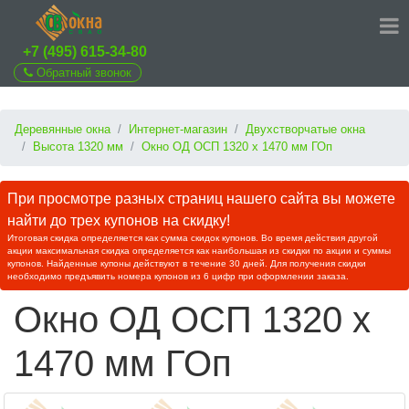
+7 (495) 615-34-80
Обратный звонок
Деревянные окна
Интернет-магазин
Двухстворчатые окна
Высота 1320 мм
Окно ОД ОСП 1320 х 1470 мм ГОп
При просмотре разных страниц нашего сайта вы можете
найти до трех купонов на скидку!
Итоговая скидка определяется как сумма скидок купонов. Во время действия другой
акции максимальная скидка определяется как наибольшая из скидки по акции и суммы
купонов. Найденные купоны действуют в течение 30 дней. Для получения скидки
необходимо предъявить номера купонов из 6 цифр при оформлении заказа.
Окно ОД ОСП 1320 х
1470 мм ГОп