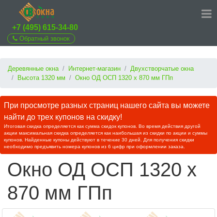
+7 (495) 615-34-80
Обратный звонок
Деревянные окна
Интернет-магазин
Двухстворчатые окна
Высота 1320 мм
Окно ОД ОСП 1320 х 870 мм ГПп
При просмотре разных страниц нашего сайта вы можете
найти до трех купонов на скидку!
Итоговая скидка определяется как сумма скидок купонов. Во время действия другой
акции максимальная скидка определяется как наибольшая из скидки по акции и суммы
купонов. Найденные купоны действуют в течение 30 дней. Для получения скидки
необходимо предъявить номера купонов из 6 цифр при оформлении заказа.
Окно ОД ОСП 1320 х
870 мм ГПп