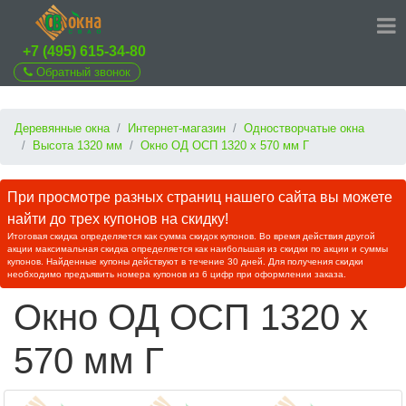
+7 (495) 615-34-80
Обратный звонок
Деревянные окна
Интернет-магазин
Одностворчатые окна
Высота 1320 мм
Окно ОД ОСП 1320 х 570 мм Г
При просмотре разных страниц нашего сайта вы можете
найти до трех купонов на скидку!
Итоговая скидка определяется как сумма скидок купонов. Во время действия другой
акции максимальная скидка определяется как наибольшая из скидки по акции и суммы
купонов. Найденные купоны действуют в течение 30 дней. Для получения скидки
необходимо предъявить номера купонов из 6 цифр при оформлении заказа.
Окно ОД ОСП 1320 х
570 мм Г