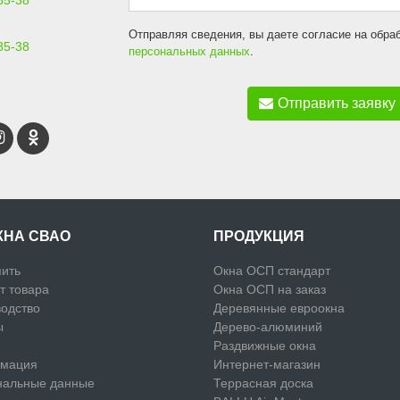
85-38
Отправляя сведения, вы даете согласие на обра
85-38
персональных данных
.
Отправить заявку
КНА СВАО
ПРОДУКЦИЯ
пить
Окна ОСП стандарт
т товара
Окна ОСП на заказ
одство
Деревянные евроокна
ы
Дерево-алюминий
Раздвижные окна
мация
Интернет-магазин
нальные данные
Террасная доска