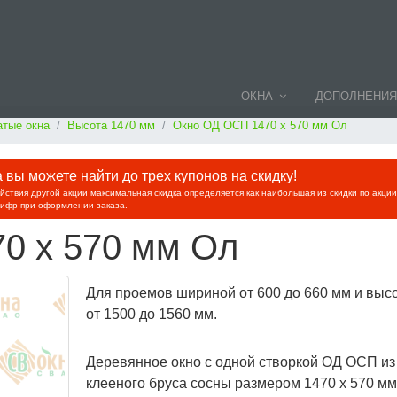
ОКНА
ДОПОЛНЕНИЯ
тые окна
Высота 1470 мм
Окно ОД ОСП 1470 х 570 мм Ол
вы можете найти до трех купонов на скидку!
ействия другой акции максимальная скидка определяется как наибольшая из скидки по акци
цифр при оформлении заказа.
0 х 570 мм Ол
Для проемов шириной от 600 до 660 мм и выс
от 1500 до 1560 мм.
Деревянное окно с одной створкой ОД ОСП из
клееного бруса сосны размером 1470 х 570 мм