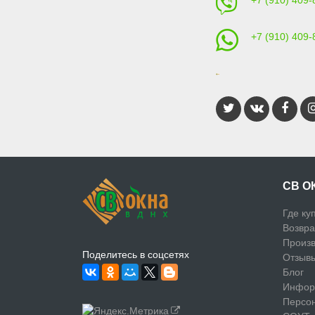
+7 (910) 409-
+7 (910) 409-
СВ О
Где ку
Возвра
Произв
Поделитесь в соцсетях
Отзыв
Блог
Инфор
Персо