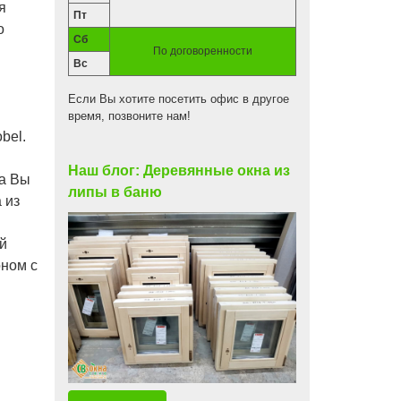
я
Пт
о
Сб
По договоренности
Вс
Если Вы хотите посетить офис в другое
время, позвоните нам!
bel.
Наш блог: Деревянные окна из
да Вы
липы в баню
 из
й
оном с