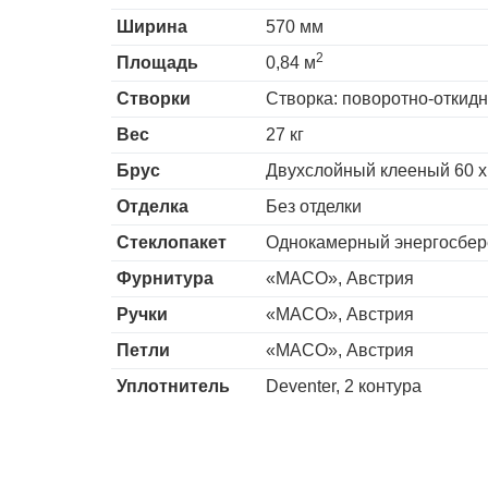
Ширина
570 мм
2
Площадь
0,84 м
Створки
Створка: поворотно-откид
Вес
27 кг
Брус
Двухслойный клееный 60 х
Отделка
Без отделки
Стеклопакет
Однокамерный энергосбер
Фурнитура
«MACO», Австрия
Ручки
«MACO», Австрия
Петли
«MACO», Австрия
Уплотнитель
Deventer, 2 контура