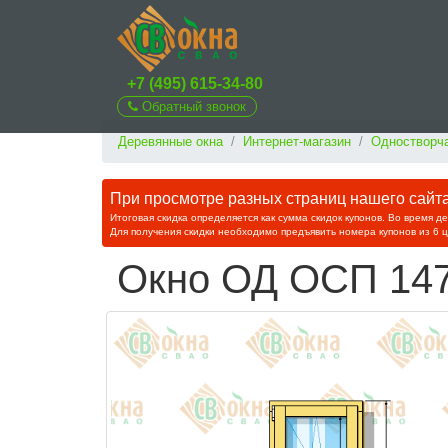
+7 (495) 615-34-80
Обратный звонок
Деревянные окна
Интернет-магазин
Одностворча
При просмотре разных страниц нашего сайта 
Итоговая скидка определяется как сумма скидок купонов. Во время д
Для получения скидки необходимо предъявить номера купонов из 6 
Окно ОД ОСП 147