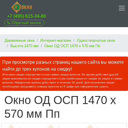
+7 (495) 615-34-80
Обратный звонок
Деревянные окна
Интернет-магазин
Одностворчатые окна
Высота 1470 мм
Окно ОД ОСП 1470 х 570 мм Пп
При просмотре разных страниц нашего сайта вы можете
найти до трех купонов на скидку!
Итоговая скидка определяется как сумма скидок купонов. Во время действия другой
акции максимальная скидка определяется как наибольшая из скидки по акции и суммы
купонов. Найденные купоны действуют в течение 30 дней. Для получения скидки
необходимо предъявить номера купонов из 6 цифр при оформлении заказа.
Окно ОД ОСП 1470 х
570 мм Пп