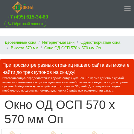
+7 (495) 615-34-80
Обратный звонок
Деревянные окна
Интернет-магазин
Одностворчатые окна
Высота 570 мм
Окно ОД ОСП 570 х 570 мм Оп
При просмотре разных страниц нашего сайта вы можете
найти до трех купонов на скидку!
Итоговая скидка определяется как сумма скидок купонов. Во время действия другой
акции максимальная скидка определяется как наибольшая из скидки по акции и суммы
купонов. Найденные купоны действуют в течение 30 дней. Для получения скидки
необходимо предъявить номера купонов из 6 цифр при оформлении заказа.
Окно ОД ОСП 570 х
570 мм Оп