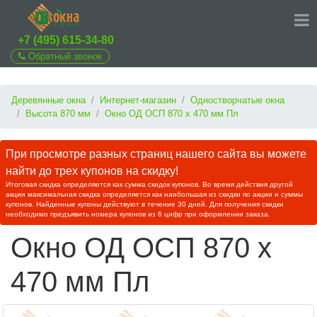
+7 (495) 615-34-80
Обратный звонок
Деревянные окна
Интернет-магазин
Одностворчатые окна
Высота 870 мм
Окно ОД ОСП 870 х 470 мм Пл
При просмотре разных страниц нашего сайта вы можете
найти до трех купонов на скидку!
Итоговая скидка определяется как сумма скидок купонов. Во время действия другой
акции максимальная скидка определяется как наибольшая из скидки по акции и суммы
купонов. Найденные купоны действуют в течение 30 дней. Для получения скидки
необходимо предъявить номера купонов из 6 цифр при оформлении заказа.
Окно ОД ОСП 870 х
470 мм Пл