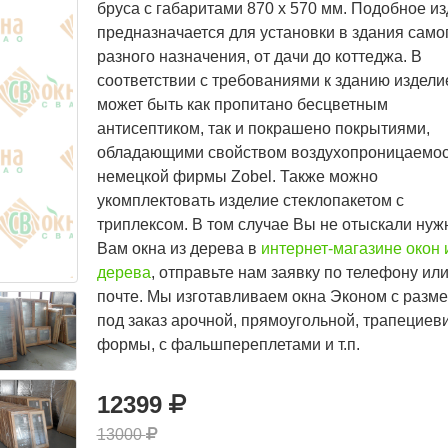
бруса с габаритами 870 х 570 мм. Подобное и
предназначается для установки в здания само
разного назначения, от дачи до коттеджа. В
соответствии с требованиями к зданию издели
может быть как пропитано бесцветным
антисептиком, так и покрашено покрытиями,
обладающими свойством воздухопроницаемос
немецкой фирмы Zobel. Также можно
укомплектовать изделие стеклопакетом с
триплексом. В том случае Вы не отыскали нуж
Вам окна из дерева в
интернет-магазине окон 
дерева
, отправьте нам заявку по телефону ил
почте. Мы изготавливаем окна Эконом с разм
под заказ арочной, прямоугольной, трапециев
формы, с фальшпереплетами и т.п.
12399
13000