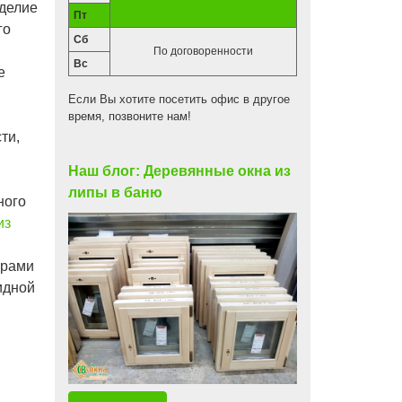
зделие
Пт
го
Сб
По договоренности
Вс
е
Если Вы хотите посетить офис в другое
время, позвоните нам!
ти,
Наш блог: Деревянные окна из
липы в баню
ного
из
и
ерами
идной