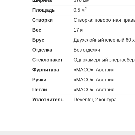
Ширина
570 мм
2
Площадь
0,5 м
Створки
Створка: поворотная прав
Вес
17 кг
Брус
Двухслойный клееный 60 х
Отделка
Без отделки
Стеклопакет
Однокамерный энергосбер
Фурнитура
«MACO», Австрия
Ручки
«MACO», Австрия
Петли
«MACO», Австрия
Уплотнитель
Deventer, 2 контура