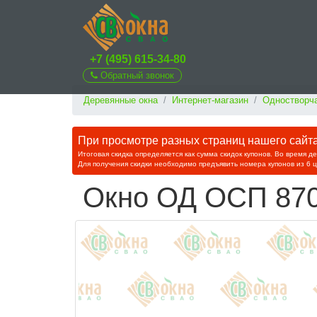
+7 (495) 615-34-80
Обратный звонок
Деревянные окна
Интернет-магазин
Одностворча
При просмотре разных страниц нашего сайта 
Итоговая скидка определяется как сумма скидок купонов. Во время д
Для получения скидки необходимо предъявить номера купонов из 6 
Окно ОД ОСП 870