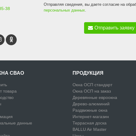
Отправляя сведения, вы даете согласие на обра
85-38
персональных данных
.
Отправить заявку
КНА СВАО
ПРОДУКЦИЯ
пить
Окна ОСП стандарт
т товара
Окна ОСП на заказ
одство
Деревянные евроокна
ы
Дерево-алюминий
Раздвижные окна
мация
Интернет-магазин
нальные данные
Террасная доска
BALLU Air Master
сайта
Цены