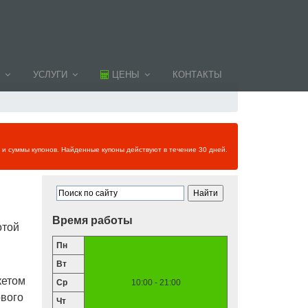
УСЛУГИ
ЦЕНЫ
КОНТАКТЫ
и и суммы купонов. Найденные купоны действуют в течение 30 дней.
Время работы
отой
Пн
Вт
кетом
Ср
10:00 - 21:00
ового
Чт