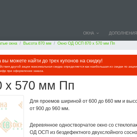
ОКНА
ДОПОЛНЕНИЯ
тые окна
Высота 870 мм
Окно ОД ОСП 870 х 570 мм Пп
вы можете найти до трех купонов на скидку!
ействия другой акции максимальная скидка определяется как наибольшая из скидки по акци
цифр при оформлении заказа.
 х 570 мм Пп
Для проемов шириной от 600 до 660 мм и выс
от 900 до 960 мм.
Деревянное одностворчатое окно со стеклопа
ОД ОСП из бездефектного двухслойного сосн