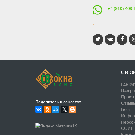
+7 (910) 409-
СВ О
Где ку
Возвра
Произв
Поделитесь в соцсетях
Отзыв
Блог
Инфор
Персо
СОУТ
Карта 