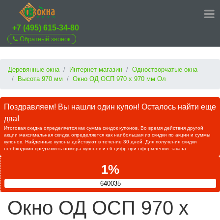
+7 (495) 615-34-80
Обратный звонок
Деревянные окна
Интернет-магазин
Одностворчатые окна
Высота 970 мм
Окно ОД ОСП 970 х 970 мм Ол
Поздравляем! Вы нашли один купон! Осталось найти еще
два!
Итоговая скидка определяется как сумма скидок купонов. Во время действия другой
акции максимальная скидка определяется как наибольшая из скидки по акции и суммы
купонов. Найденные купоны действуют в течение 30 дней. Для получения скидки
необходимо предъявить номера купонов из 6 цифр при оформлении заказа.
1%
640035
Окно ОД ОСП 970 х