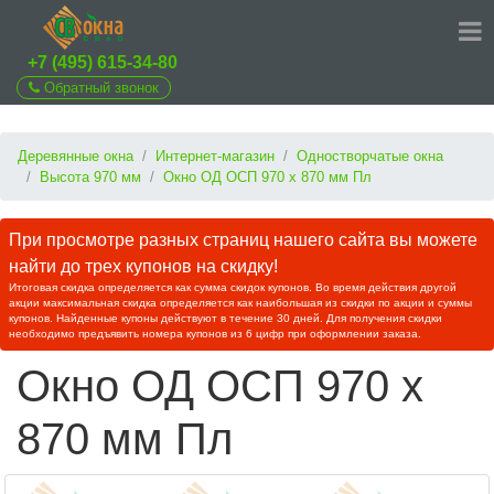
+7 (495) 615-34-80
Обратный звонок
Деревянные окна
Интернет-магазин
Одностворчатые окна
Высота 970 мм
Окно ОД ОСП 970 х 870 мм Пл
При просмотре разных страниц нашего сайта вы можете
найти до трех купонов на скидку!
Итоговая скидка определяется как сумма скидок купонов. Во время действия другой
акции максимальная скидка определяется как наибольшая из скидки по акции и суммы
купонов. Найденные купоны действуют в течение 30 дней. Для получения скидки
необходимо предъявить номера купонов из 6 цифр при оформлении заказа.
Окно ОД ОСП 970 х
870 мм Пл