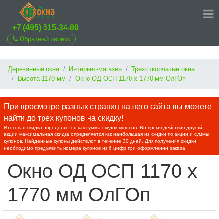
+7 (495) 615-34-80
Обратный звонок
Деревянные окна
Интернет-магазин
Трехстворчатые окна
Высота 1170 мм
Окно ОД ОСП 1170 х 1770 мм ОлГОп
При просмотре разных страниц нашего сайта вы можете
найти до трех купонов на скидку!
Итоговая скидка определяется как сумма скидок купонов. Во время действия другой
акции максимальная скидка определяется как наибольшая из скидки по акции и суммы
купонов. Найденные купоны действуют в течение 30 дней. Для получения скидки
необходимо предъявить номера купонов из 6 цифр при оформлении заказа.
Окно ОД ОСП 1170 х
1770 мм ОлГОп