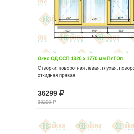
Окно ОД ОСП 1320 х 1770 мм ПлГОп
Створки: поворотная левая, глухая, повор
откидная правая
36299
38200