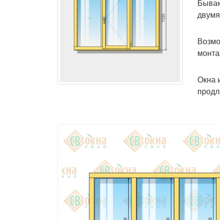
Бываю
двумя
Возмо
монта
Окна 
продл