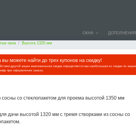
ОКНА
ДОПОЛНЕНИЯ
тые окна
Высота 1320 мм
вы можете найти до трех купонов на скидку!
ействия другой акции максимальная скидка определяется как наибольшая из скидки по акци
цифр при оформлении заказа.
з сосны со стеклопакетом для проема высотой 1350 мм
для дачи высотой 1320 мм с тремя створками из сосны со
опакетом.