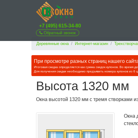
+7 (495) 615-34-80
Обратный звонок
Деревянные окна
Интернет-магазин
Трехстворча
При просмотре разных страниц нашего сайта 
Итоговая скидка определяется как сумма скидок купонов. Во время д
Для получения скидки необходимо предъявить номера купонов из 6 
Высота 1320 мм
Окна высотой 1320 мм с тремя створками и
Окна 
стекл