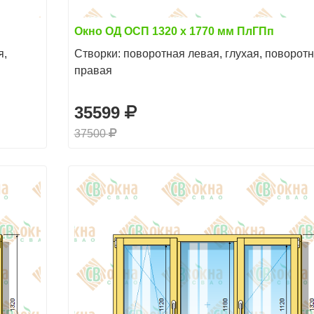
Окно ОД ОСП 1320 х 1770 мм ПлГПп
я,
Створки: поворотная левая, глухая, поворот
правая
35599
37500