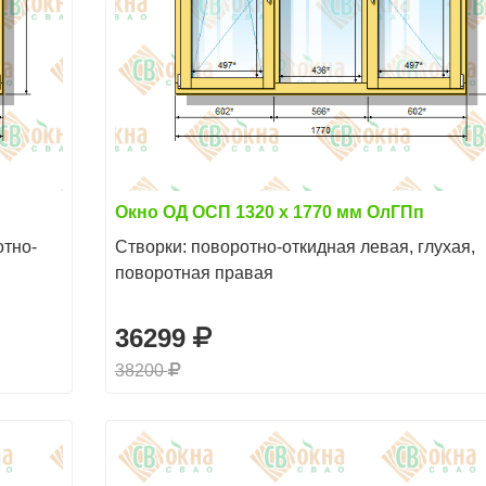
Окно ОД ОСП 1320 х 1770 мм ОлГПп
отно-
Створки: поворотно-откидная левая, глухая,
поворотная правая
36299
38200