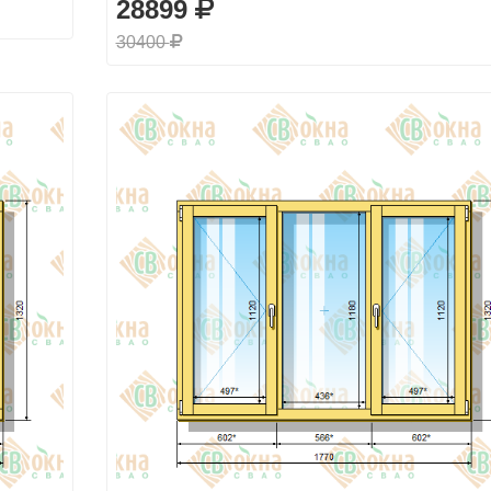
28899
30400