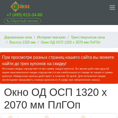
+7 (495) 615-34-80
Обратный звонок
Деревянные окна
Интернет-магазин
Трехстворчатые окна
Высота 1320 мм
Окно ОД ОСП 1320 х 2070 мм ПлГОп
При просмотре разных страниц нашего сайта вы можете
найти до трех купонов на скидку!
Итоговая скидка определяется как сумма скидок купонов. Во время действия другой
акции максимальная скидка определяется как наибольшая из скидки по акции и суммы
купонов. Найденные купоны действуют в течение 30 дней. Для получения скидки
необходимо предъявить номера купонов из 6 цифр при оформлении заказа.
Окно ОД ОСП 1320 х
2070 мм ПлГОп