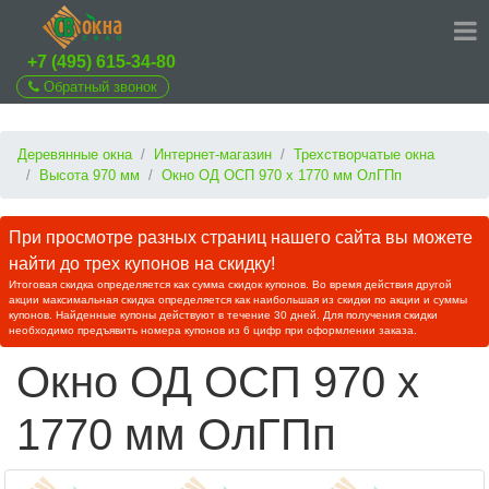
+7 (495) 615-34-80
Обратный звонок
Деревянные окна
Интернет-магазин
Трехстворчатые окна
Высота 970 мм
Окно ОД ОСП 970 х 1770 мм ОлГПп
При просмотре разных страниц нашего сайта вы можете
найти до трех купонов на скидку!
Итоговая скидка определяется как сумма скидок купонов. Во время действия другой
акции максимальная скидка определяется как наибольшая из скидки по акции и суммы
купонов. Найденные купоны действуют в течение 30 дней. Для получения скидки
необходимо предъявить номера купонов из 6 цифр при оформлении заказа.
Окно ОД ОСП 970 х
1770 мм ОлГПп